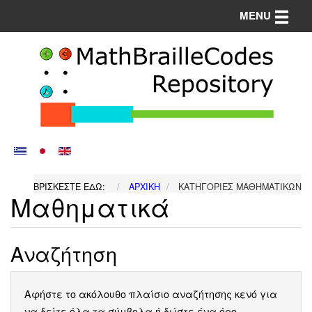
Toggle n
MENU
ΒΡΊΣΚΕΣΤΕ ΕΔΏ:
ΑΡΧΙΚΉ
ΚΑΤΗΓΟΡΊΕΣ ΜΑΘΗΜΑΤΙΚΏΝ
Μαθηματικά
Αναζήτηση
Αφήστε το ακόλουθο πλαίσιο αναζήτησης κενό για
να δείτε όλα τα σύμβολα ή δώστε ένα όρο