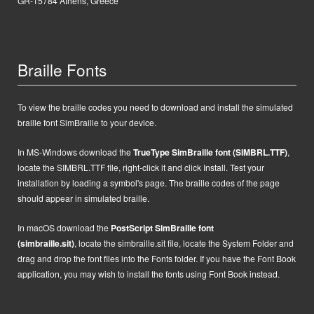
GR-15784 Athens, Greece
Braille Fonts
To view the braille codes you need to download and install the simulated
braille font SimBraille to your device.
In MS-Windows d
ownload the
TrueType SimBraille font (SIMBRL.TTF)
,
locate the SIMBRL.TTF file, right-click it and click Install.
Test your
installation by loading a symbol's page. The braille codes of the page
should appear in simulated braille.
In macOS
d
ownload the
PostScript
SimBraille font
(simbraille.sit)
,
locate the
simbraille.sit
file,
locate the System Folder and
drag and drop the font files into the Fonts folder. If you have the Font Book
application, you may wish to install the fonts using Font Book instead.