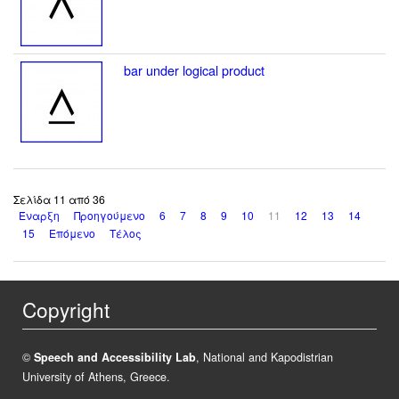
bar under logical product
Σελίδα 11 από 36
Έναρξη
Προηγούμενο
6
7
8
9
10
11
12
13
14
15
Επόμενο
Τέλος
Copyright
©
Speech and Accessibility Lab
, National and Kapodistrian
University of Athens, Greece.