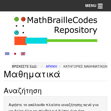
Toggle n
MENU
ΒΡΊΣΚΕΣΤΕ ΕΔΏ:
ΑΡΧΙΚΉ
ΚΑΤΗΓΟΡΊΕΣ ΜΑΘΗΜΑΤΙΚΏΝ
Μαθηματικά
Αναζήτηση
Αφήστε το ακόλουθο πλαίσιο αναζήτησης κενό για
να δείτε όλα τα σύμβολα ή δώστε ένα όρο