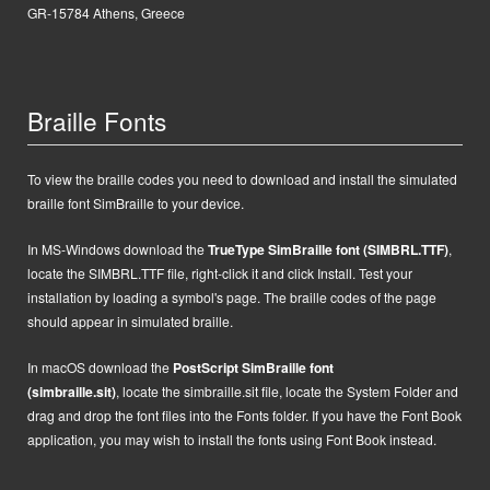
GR-15784 Athens, Greece
Braille Fonts
To view the braille codes you need to download and install the simulated
braille font SimBraille to your device.
In MS-Windows d
ownload the
TrueType SimBraille font (SIMBRL.TTF)
,
locate the SIMBRL.TTF file, right-click it and click Install.
Test your
installation by loading a symbol's page. The braille codes of the page
should appear in simulated braille.
In macOS
d
ownload the
PostScript
SimBraille font
(simbraille.sit)
,
locate the
simbraille.sit
file,
locate the System Folder and
drag and drop the font files into the Fonts folder. If you have the Font Book
application, you may wish to install the fonts using Font Book instead.