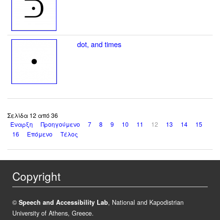
dot, and times
Σελίδα 12 από 36
Έναρξη
Προηγούμενο
7
8
9
10
11
12
13
14
15
16
Επόμενο
Τέλος
Copyright
©
Speech and Accessibility Lab
, National and Kapodistrian
University of Athens, Greece.