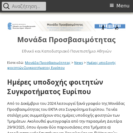
Primary
Αναζήτηση
Menu
για:
Menu
Μετάβαση
στο
περιεχόμενο
Μονάδα Προσβασιμότητας
Εθνικό και Καποδιστριακό Πανεπιστήμιο Αθηνών
Είστε εδώ:
Μονάδα Προσβασιμότητας
>
News
>
Hμέρες υποδοχής
φοιτητών Συγκροτήματος Ευρίπου
Hμέρες υποδοχής φοιτητών
Συγκροτήματος Ευρίπου
Από το Δεκέμβριο του 2024 λειτουργεί ξανά γραφείο της Μονάδας
Προσβασιμότητας του ΕΚΠΑ στο Συγκρότημα Ευρίπου. Τα νέα
στελέχη μας συμμετέχουν στις ημέρες υποδοχής φοιτητών των
Τμημάτων. Ακολουθεί φωτογραφία από την περασμένη Δευτέρα
29/9/2025, όπου έγιναν δύο παρουσιάσεις στα Τμήματα α)
Αεροδιαστημικής Επιστήμης και Τεχνολογίας και β) Ψηφιακών