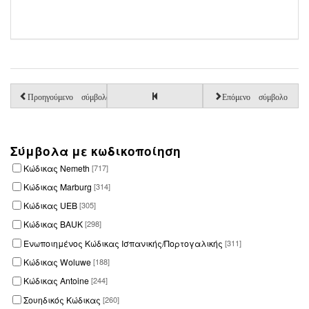
Προηγούμενο σύμβολο
Επόμενο σύμβολο
Σύμβολα με κωδικοποίηση
Κώδικας Nemeth
[717]
Κώδικας Marburg
[314]
Κώδικας UEB
[305]
Κώδικας BAUK
[298]
Ενωποιημένος Κώδικας Ισπανικής/Πορτογαλικής
[311]
Κώδικας Woluwe
[188]
Κώδικας Antoine
[244]
Σουηδικός Κώδικας
[260]