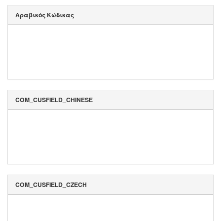
Αραβικός Κώδικας
COM_CUSFIELD_CHINESE
COM_CUSFIELD_CZECH