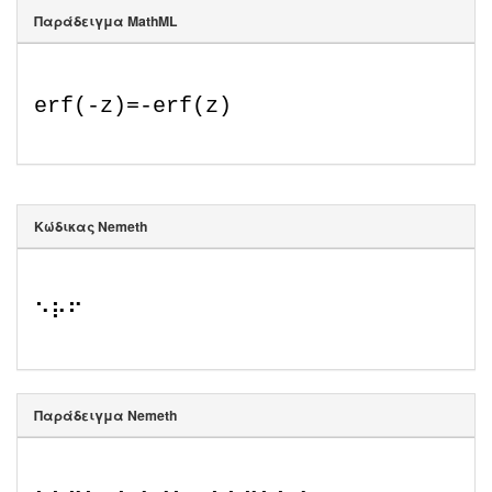
Παράδειγμα MathML
erf
(
-
z
)
=
-
erf
(
z
)
Κώδικας Nemeth
⠑⠗⠋
Παράδειγμα Nemeth