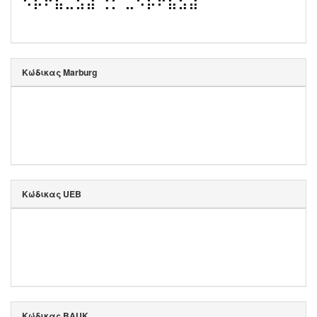
⠑⠗⠋⠷⠤⠵⠾ ⠨⠅ ⠤⠑⠗⠋⠷⠵⠾
Κώδικας Marburg
Κώδικας UEB
Κώδικας BAUK