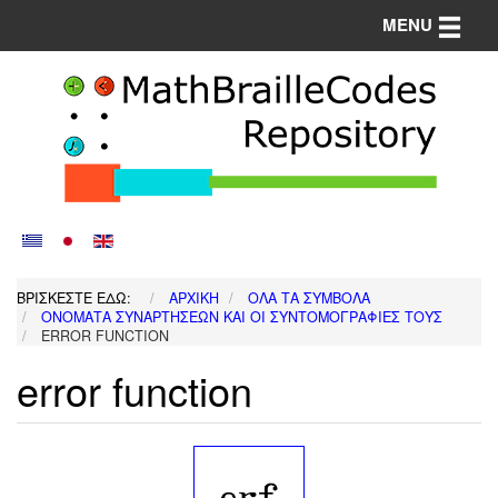
Toggle n
MENU
ΒΡΊΣΚΕΣΤΕ ΕΔΏ:
ΑΡΧΙΚΉ
ΌΛΑ ΤΑ ΣΎΜΒΟΛΑ
ΟΝΌΜΑΤΑ ΣΥΝΑΡΤΉΣΕΩΝ ΚΑΙ ΟΙ ΣΥΝΤΟΜΟΓΡΑΦΊΕΣ ΤΟΥΣ
ERROR FUNCTION
error function