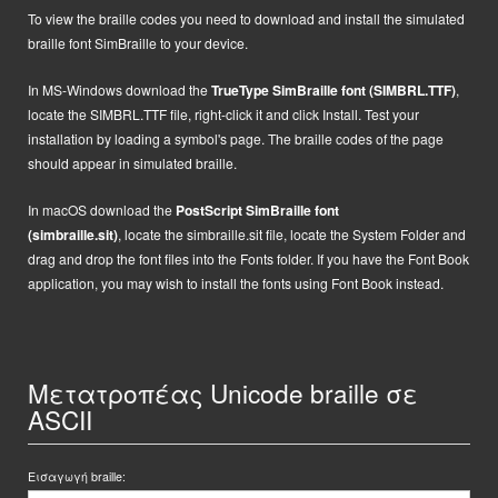
To view the braille codes you need to download and install the simulated
braille font SimBraille to your device.
In MS-Windows d
ownload the
TrueType SimBraille font (SIMBRL.TTF)
,
locate the SIMBRL.TTF file, right-click it and click Install.
Test your
installation by loading a symbol's page. The braille codes of the page
should appear in simulated braille.
In macOS
d
ownload the
PostScript
SimBraille font
(simbraille.sit)
,
locate the
simbraille.sit
file,
locate the System Folder and
drag and drop the font files into the Fonts folder. If you have the Font Book
application, you may wish to install the fonts using Font Book instead.
Μετατροπέας Unicode braille σε
ASCII
Εισαγωγή braille: