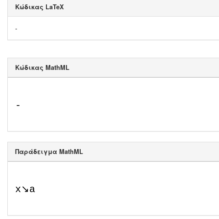
Κώδικας LaTeX
-
Κώδικας MathML
-
Παράδειγμα MathML
x
↘
a