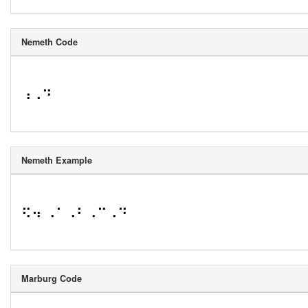
Nemeth Code
⠰⠠⠙
Nemeth Example
⠫⠲ ⠠⠁⠠⠃⠠⠉⠠⠙
Marburg Code