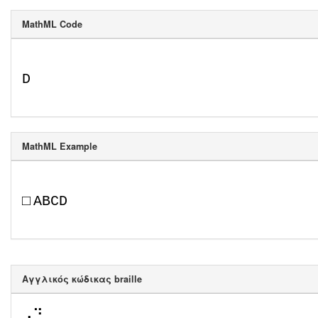
MathML Code
D
MathML Example
□
A
B
C
D
Αγγλικός κώδικας braille
⠠⠙