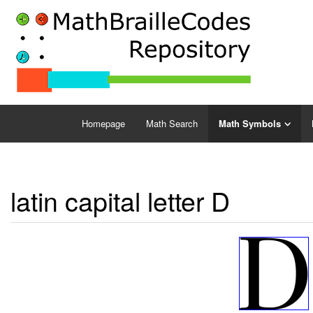
Homepage
Math Search
Math Symbols
latin capital letter D