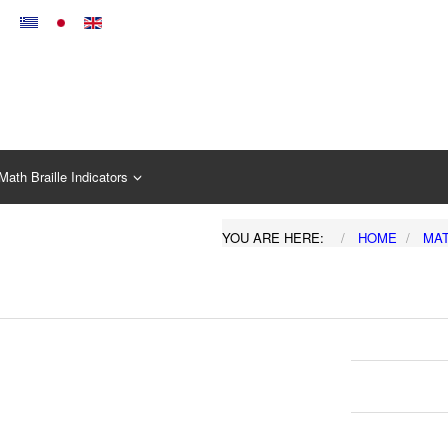
Math Braille Indicators
YOU ARE HERE:
HOME
MA