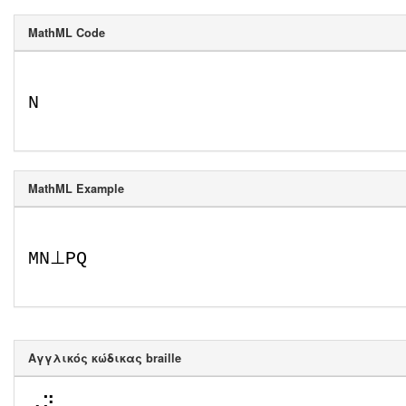
MathML Code
N
MathML Example
M
N
⊥
P
Q
Αγγλικός κώδικας braille
⠠⠝