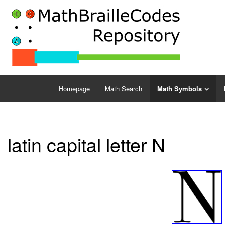
Homepage
Math Search
Math Symbols
latin capital letter N