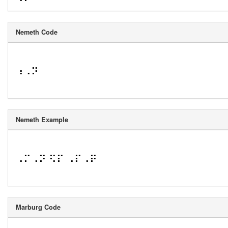
Nemeth Code
⠰⠠⠝
Nemeth Example
⠠⠍⠠⠝ ⠫⠏ ⠠⠏⠠⠟
Marburg Code