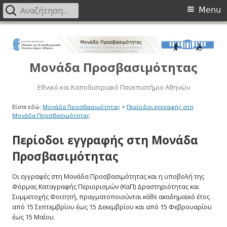
Primary
Αναζήτηση
Menu
για:
Menu
Μετάβαση
στο
περιεχόμενο
Μονάδα Προσβασιμότητας
Εθνικό και Καποδιστριακό Πανεπιστήμιο Αθηνών
Είστε εδώ:
Μονάδα Προσβασιμότητας
>
Περίοδοι εγγραφής στη
Μονάδα Προσβασιμότητας
Περίοδοι εγγραφής στη Μονάδα
Προσβασιμότητας
Οι εγγραφές στη Μονάδα Προσβασιμότητας και η υποβολή της
Φόρμας Καταγραφής Περιορισμών (ΚαΠ) Δραστηριότητας και
Συμμετοχής Φοιτητή, πραγματοποιούνται κάθε ακαδημαϊκό έτος
από 15 Σεπτεμβρίου έως 15 Δεκεμβρίου και από 15 Φεβρουαρίου
έως 15 Μαΐου.