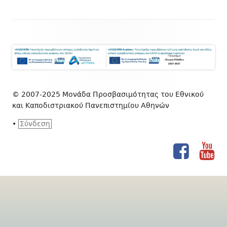
Footer
Content
© 2007-2025 Μονάδα Προσβασιμότητας του Εθνικού
και Καποδιστριακού Πανεπιστημίου Αθηνών
•
Σύνδεση
Facebook
You
Social
Links
Menu