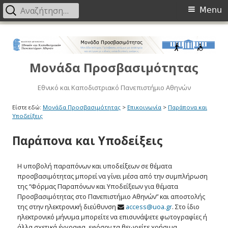
Menu
Μονάδα Προσβασιμότητας
Εθνικό και Καποδιστριακό Πανεπιστήμιο Αθηνών
Είστε εδώ:
Μονάδα Προσβασιμότητας
>
Επικοινωνία
>
Παράπονα και
Υποδείξεις
Παράπονα και Υποδείξεις
Η υποβολή παραπόνων και υποδείξεων σε θέματα
προσβασιμότητας μπορεί να γίνει μέσα από την συμπλήρωση
της “Φόρμας Παραπόνων και Υποδείξεων για θέματα
Προσβασιμότητας στο Πανεπιστήμιο Αθηνών” και αποστολής
της στην ηλεκτρονική διεύθυνση
access@
uoa.gr
. Στο ίδιο
ηλεκτρονικό μήνυμα μπορείτε να επισυνάψετε φωτογραφίες ή
άλλα σχετικά έγγραφα, εφόσον τα θεωρείτε χρήσιμα.