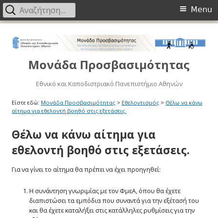
Primary
Αναζήτηση
Menu
για:
Menu
Μετάβαση
στο
περιεχόμενο
Μονάδα Προσβασιμότητας
Εθνικό και Καποδιστριακό Πανεπιστήμιο Αθηνών
Είστε εδώ:
Μονάδα Προσβασιμότητας
>
Εθελοντισμός
>
Θέλω να κάνω
αίτημα για εθελοντή βοηθό στις εξετάσεις.
Θέλω να κάνω αίτημα για
εθελοντή βοηθό στις εξετάσεις.
Για να γίνει το αίτημα θα πρέπει να έχει προηγηθεί:
Η συνάντηση γνωριμίας με τον ΦμεΑ, όπου θα έχετε
διαπιστώσει τα εμπόδια που συναντά για την εξέτασή του
και θα έχετε καταλήξει στις κατάλληλες ρυθμίσεις για την