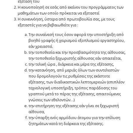
εξέταση του
Η κοινοποίησή σε εσάς από εκείνον του προγράμματος των
μαθημάτων των οποίο πρόκειται να εξεταστεί
Η συνεννόηση, ύστερα από πρωτοβουλία σας, με τους
εξεταστές για να βεβαιωθείτε για :
Την συναίνεσή τους όσον αφορά την υποστήριξη από
βοηθό γραφής ή χειρισμού εξοπλισμού εργαστηρίου,
εάν χρειαστεί.
την τοποθεσία και την προσβασιμότητα της αίθουσας,
την τοποθεσία ξεχωριστής αίθουσας εάν απαιτείται,
την τελική ώρα , διάρκεια και μέρα της εξέτασης,
την κατανόηση, από μεριάς όλων των συντελεστών
που δρομολογούν τις ρυθμίσεις της εκάστοτε
εξέτασης, των διαδικαστικών λεπτομερειών (επιπλέον
τεχνολογική υποστήριξη, τρόπος παράδοσης του
γραπτού μετά το πέρας της εξέτασης, απαιτούμενες
γνώσεις των εθελοντών…)
την επιτήρηση της εξέτασης εάν γίνει σε ξεχωριστή
αίθουσα,
την ύπαρξη ενός αρμόδιου άτομου για την επίλυση
ζητημάτων κατά τη διάρκεια της εξέτασης.