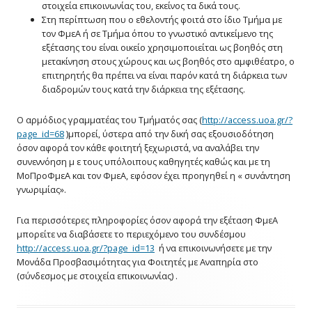
στοιχεία επικοινωνίας του, εκείνος τα δικά τους.
Στη περίπτωση που ο εθελοντής φοιτά στο ίδιο Τμήμα με
τον ΦμεΑ ή σε Τμήμα όπου το γνωστικό αντικείμενο της
εξέτασης του είναι οικείο χρησιμοποιείται ως βοηθός στη
μετακίνηση στους χώρους και ως βοηθός στο αμφιθέατρο, ο
επιτηρητής θα πρέπει να είναι παρόν κατά τη διάρκεια των
διαδρομών τους κατά την διάρκεια της εξέτασης.
Ο αρμόδιος γραμματέας του Τμήματός σας (
http://access.uoa.gr/?
page_id=68
)μπορεί, ύστερα από την δική σας εξουσιοδότηση
όσον αφορά τον κάθε φοιτητή ξεχωριστά, να αναλάβει την
συνεννόηση μ ε τους υπόλοιπους καθηγητές καθώς και με τη
ΜοΠροΦμεΑ και τον ΦμεΑ, εφόσον έχει προηγηθεί η « συνάντηση
γνωριμίας».
Για περισσότερες πληροφορίες όσον αφορά την εξέταση ΦμεΑ
μπορείτε να διαβάσετε το περιεχόμενο του συνδέσμου
http://access.uoa.gr/?page_id=13
ή να επικοινωνήσετε με την
Μονάδα Προσβασιμότητας για Φοιτητές με Αναπηρία στο
(σύνδεσμος με στοιχεία επικοινωνίας) .