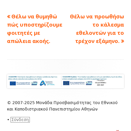
Πλοήγηση
Previous
Next
Θέλω να θυμηθώ
Θέλω να προωθήσω
article:
article:
άρθρων
πώς υποστηρίζουμε
το κάλεσμα
φοιτητές με
εθελοντών για το
απώλεια ακοής.
τρέχον εξάμηνο.
Footer
Content
© 2007-2025 Μονάδα Προσβασιμότητας του Εθνικού
και Καποδιστριακού Πανεπιστημίου Αθηνών
•
Σύνδεση