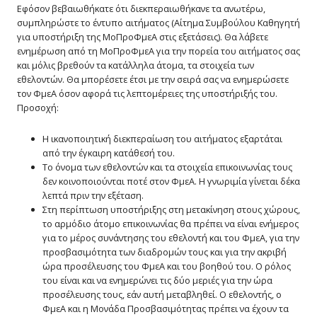
Εφόσον βεβαιωθήκατε ότι διεκπεραιωθήκανε τα ανωτέρω,
συμπληρώστε το έντυπο αιτήματος (Αίτημα Συμβούλου Καθηγητή
για υποστήριξη της ΜοΠροΦμεΑ στις εξετάσεις). Θα λάβετε
ενημέρωση από τη ΜοΠροΦμεΑ για την πορεία του αιτήματος σας
και μόλις βρεθούν τα κατάλληλα άτομα, τα στοιχεία των
εθελοντών. Θα μπορέσετε έτσι με την σειρά σας να ενημερώσετε
τον ΦμεΑ όσον αφορά τις λεπτομέρειες της υποστήριξής του.
Προσοχή:
Η ικανοποιητική διεκπεραίωση του αιτήματος εξαρτάται
από την έγκαιρη κατάθεσή του.
Το όνομα των εθελοντών και τα στοιχεία επικοινωνίας τους
δεν κοινοποιούνται ποτέ στον ΦμεΑ. Η γνωριμία γίνεται δέκα
λεπτά πριν την εξέταση.
Στη περίπτωση υποστήριξης στη μετακίνηση στους χώρους,
το αρμόδιο άτομο επικοινωνίας θα πρέπει να είναι ενήμερος
για το μέρος συνάντησης του εθελοντή και του ΦμεΑ, για την
προσβασιμότητα των διαδρομών τους και για την ακριβή
ώρα προσέλευσης του ΦμεΑ και του βοηθού του. Ο ρόλος
του είναι και να ενημερώνει τις δύο μεριές για την ώρα
προσέλευσης τους, εάν αυτή μεταβληθεί. Ο εθελοντής, ο
ΦμεΑ και η Μονάδα Προσβασιμότητας πρέπει να έχουν τα