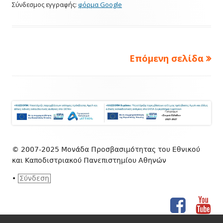
Σύνδεσμος εγγραφής:
φόρμα Google
Πλοήγηση
Επόμενη σελίδα
άρθρων
Footer
Content
© 2007-2025 Μονάδα Προσβασιμότητας του Εθνικού
και Καποδιστριακού Πανεπιστημίου Αθηνών
•
Σύνδεση
Facebook
You
Social
Links