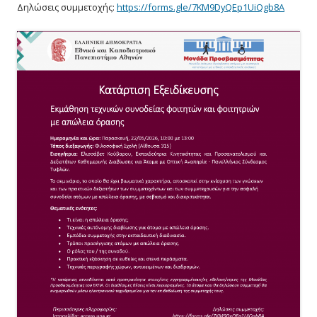
Δηλώσεις συμμετοχής:
https://forms.gle/7KM9DyQEp1UiQgb8A