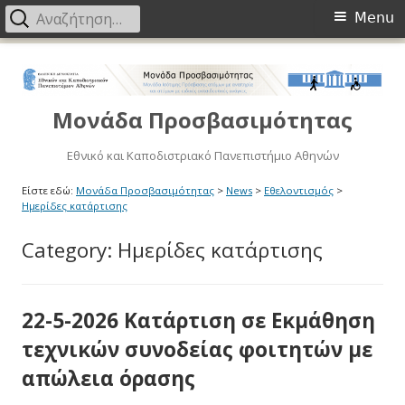
Primary
Αναζήτηση
Menu
για:
Menu
Μετάβαση
στο
περιεχόμενο
Μονάδα Προσβασιμότητας
Εθνικό και Καποδιστριακό Πανεπιστήμιο Αθηνών
Είστε εδώ:
Μονάδα Προσβασιμότητας
>
News
>
Εθελοντισμός
>
Ημερίδες κατάρτισης
Category:
Ημερίδες κατάρτισης
22-5-2026 Κατάρτιση σε Εκμάθηση
τεχνικών συνοδείας φοιτητών με
απώλεια όρασης