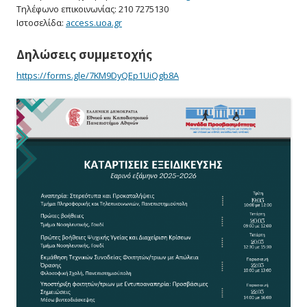
Τηλέφωνο επικοινωνίας: 210 7275130
Ιστοσελίδα:
access.uoa.gr
Δηλώσεις συμμετοχής
https://forms.gle/7KM9DyQEp1UiQgb8A