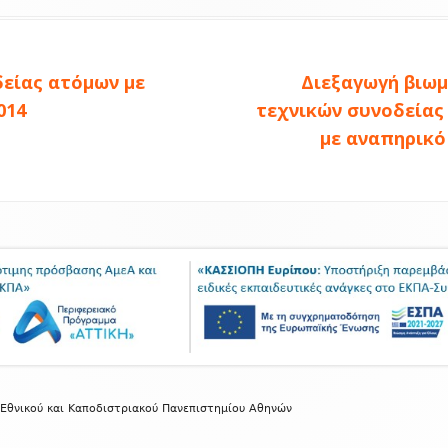
Δωρεάν Λογισμικό για ΑμεΑ
Είμαι Φοιτητής με Αναπηρία ή ειδικές
ια Φοιτητές
εκπαιδευτικές ανάγκες
Οδηγίες & Εργαλεία Ψηφιακής
Next
πικοινωνίας
είας ατόμων με
Διεξαγωγή βιωμ
Προσβασιμότητας
Ανακοινώσεις
article:
014
τεχνικών συνοδείας
Α
με αναπηρικό 
κή
ICC 2024
ICC 2023
μημένο
ICC 2022
ICC 2020
ICC 2019
θνικού και Καποδιστριακού Πανεπιστημίου Αθηνών
ICC 2018