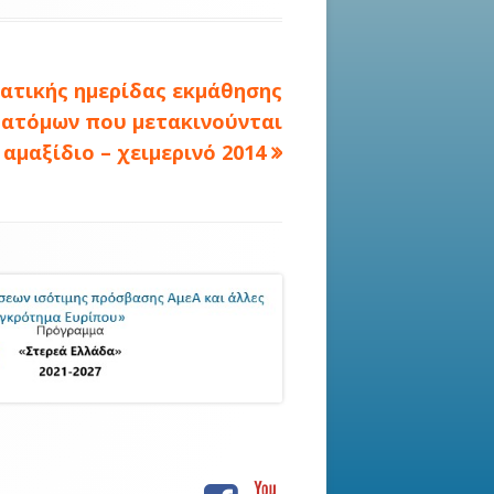
ατικής ημερίδας εκμάθησης
 ατόμων που μετακινούνται
αμαξίδιο – χειμερινό 2014
Facebook
Youtube
Social