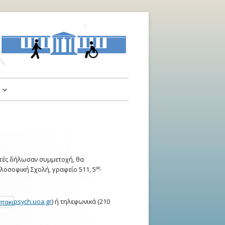
α
αι Υποδείξεις
οντές δήλωσαν συμμετοχή, θα
ος
λοσοφική Σχολή, γραφείο 511, 5
psych.uoa.gr
) ή τηλεφωνικά (210