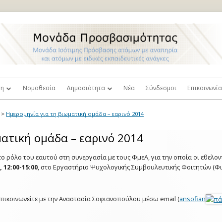
ση
Νομοθεσία
Δημοσιότητα
Νέα
Σύνδεσμοι
Επικοινωνί
ή Ισότιμης Πρόσβασης
Τύπος
Πρόσβαση
>
Ημερομηνία για τη βιωματική ομάδα – εαρινό 2014
και
λοι Καθηγητές
Βιντεοπαρουσιάσεις
Παράπονα κ
ατική ομάδα – εαρινό 2014
σιμότητας
Φωτογραφίες
 το ρόλο του εαυτού στη συνεργασία με τους ΦμεΑ, για την οποία οι εθελ
ευτική
 Στελέχη Γραμματειών
 12:00-15:00
, στο Εργαστήριο Ψυχολογικής Συμβουλευτικής Φοιτητών (Φι
Επιστημονικές Δημοσιεύσεις
σεις
κός Κανονισμός
Δόκιμοι Όροι Σχετικοί με την
τητα
Σταθμοί Εργασίας Βιβλιοθηκών
επικοινωνείτε με την Αναστασία Σοφιανοπούλου μέσω email (
ansofian
Αναπηρία
οστήριξης
Προσβάσιμα Συγγράμματα
Επιθυμώ να γίνω Εθελοντής