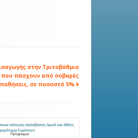
ισαγωγής στην Τριτοβάθμια
 που πάσχουν από σοβαρές
παθήσεις, σε ποσοστό 5%