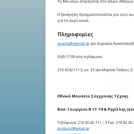
Το Μουσείο στεγάζεται στο Ωδείο Αθηνών. 
Φοιτητών
Η ξενάγηση πραγματοποιείται για τους κωφ
Υπηρεσία Διαμεταγωγής γ
για το ευρύ κοινό.
με Έλλειμα Προφορικής Ε
Πληροφορίες
Υπηρεσία Μεταφοράς Φμε
anasta@
otenet.gr
(κα Ουρανία Αναστασιάδου
Ψυχολογική Συμβουλευτι
9:00-17:00 στα τηλέφωνα:
ICC Camp
210 9242111-3, εσ. 23 (κα Μαρίνα Τσέκου, Ε.
Αθλητικό Τμήμα
Προσβασιμότητα στον Δο
Χώρο
Εθνικό Μουσείο Σύγχρονης Τέχνης
Erasmus+
Βασ. Γεωργίου Β 17 -19 & Ρηγίλλης (ε
Φοιτητική Μέριμνα ΕΚΠΑ
Τηλέφωνα: 210 92.42.111 – 3 Fax: 210 92.45
protocol@
emst.gr