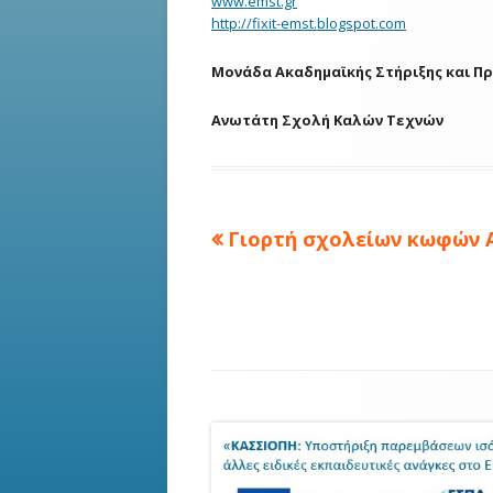
www.emst.gr
http://fixit-emst.blogspot.com
Μονάδα Ακαδημαϊκής Στήριξης και Π
Ανωτάτη Σχολή Καλών Τεχνών
Πλοήγηση
Previous
Γιορτή σχολείων κωφών 
article:
άρθρων
Footer
Content