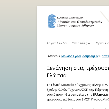
Μετάβαση
στο
περιεχόμενο
Primary
Αρχική Σελίδα
Υπηρεσίες
Οργάνω
Menu
Διαδικασία Εγγραφής
Επιτροπ
Είστε εδώ:
Μονάδα Προσβασιμότητας
>
News
Καταγραφή Περιορισμών 
Σύμβου
Ξενάγηση στις τρέχουσε
Εμποδίων
Προσβα
Γλώσσα
Προσαρμογές στην Εκπαιδ
Αρμόδια
Το Εθνικό Μουσείο Σύγχρονης Τέχνης (ΕΜ
Διαδικασία και στις Εξετά
Σχολής Καλών Τεχνών (ΑΣΚΤ)
την Πέμπτη 5
Εσωτερι
ταυτόχρονη
διερμηνεία στην Ελληνικ
Ηλεκτρονική Προσβασιμό
τρέχουσες εκθέσεις του ΕΜΣΤ:
Γιώργος Χατζ
Υπηρεσία Εθελοντικής Υπ