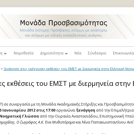
ση
Νομοθεσία
Δημοσιότητα
Νέα
Σύνδεσμοι
Επικοινωνί
ή Ισότιμης Πρόσβασης
Τύπος
Πρόσβαση
>
Ξενάγηση στις τρέχουσες εκθέσεις του ΕΜΣΤ με διερμηνεία στην Ελληνική Νο
και
λοι Καθηγητές
Βιντεοπαρουσιάσεις
Παράπονα κ
ς εκθέσεις του ΕΜΣΤ με διερμηνεία στην
σιμότητας
Φωτογραφίες
ευτική
 Στελέχη Γραμματειών
Επιστημονικές Δημοσιεύσεις
ΣΤ) σε συνεργασία με τη Μονάδα Ακαδημαϊκής Στήριξης και Προσβασιμότη
σεις
 Ιανουαρίου 2012 στις 17:00
οργανώνει
ξενάγηση
από την Επιμελήτρια
κός Κανονισμός
ή Νοηματική Γλώσσα
από την Ουρανία Αναστασιάδου, Επιστημονική Υπεύθ
Δόκιμοι Όροι Σχετικοί με την
τητα
Σταθμοί Εργασίας Βιβλιοθηκών
ημιχάλης. Ο ζωγράφος Α.Κ. Ένα Μυθιστόρημα
και Νίνα Παπακωνσταντίνου
Αντί
Αναπηρία
οστήριξης
Προσβάσιμα Συγγράμματα
Επιθυμώ να γίνω Εθελοντής