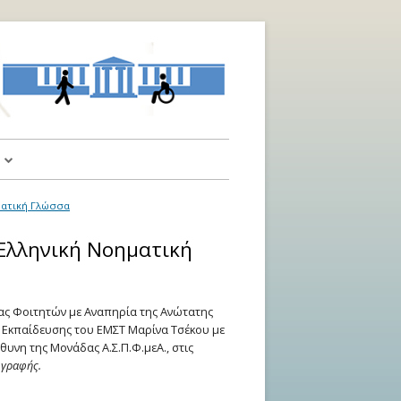
α
ηματική Γλώσσα
αι Υποδείξεις
 Ελληνική Νοηματική
τας Φοιτητών με Αναπηρία της Ανώτατης
 Εκπαίδευσης του ΕΜΣΤ Μαρίνα Τσέκου με
υνη της Μονάδας Α.Σ.Π.Φ.μεΑ., στις
 γραφής.