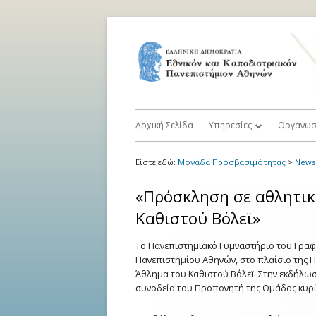
Μετάβαση
στο
περιεχόμενο
Primary
Αρχική Σελίδα
Υπηρεσίες
Οργάνω
Menu
Διαδικασία Εγγραφής
Επιτροπ
Είστε εδώ:
Μονάδα Προσβασιμότητας
>
News
Καταγραφή Περιορισμών 
Σύμβου
«Πρόσκληση σε αθλητικ
Εμποδίων
Προσβα
Καθιστού Βόλεϊ»
Προσαρμογές στην Εκπαιδ
Αρμόδια
Το Πανεπιστημιακό Γυμναστήριο του Γραφ
Διαδικασία και στις Εξετά
Πανεπιστημίου Αθηνών, στο πλαίσιο της 
Εσωτερι
Άθλημα του Καθιστού Βόλεϊ. Στην εκδήλωσ
Ηλεκτρονική Προσβασιμό
συνοδεία του Προπονητή της Ομάδας κυ
Υπηρεσία Εθελοντικής Υπ