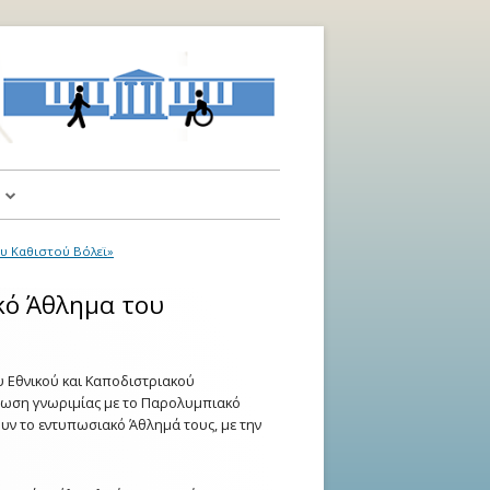
α
υ Καθιστού Βόλεϊ»
αι Υποδείξεις
κό Άθλημα του
 Εθνικού και Καποδιστριακού
ήλωση γνωριμίας με το Παρολυμπιακό
υν το εντυπωσιακό Άθλημά τους, με την