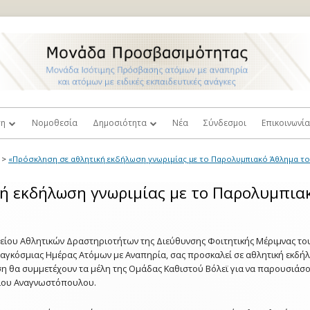
ση
Νομοθεσία
Δημοσιότητα
Νέα
Σύνδεσμοι
Επικοινωνί
ή Ισότιμης Πρόσβασης
Τύπος
Πρόσβαση
>
«Πρόσκληση σε αθλητική εκδήλωση γνωριμίας με το Παρολυμπιακό Άθλημα το
και
λοι Καθηγητές
Βιντεοπαρουσιάσεις
Παράπονα κ
ή εκδήλωση γνωριμίας με το Παρολυμπια
σιμότητας
Φωτογραφίες
ευτική
 Στελέχη Γραμματειών
Επιστημονικές Δημοσιεύσεις
είου Αθλητικών Δραστηριοτήτων της Διεύθυνσης Φοιτητικής Μέριμνας του
σεις
Παγκόσμιας Ημέρας Ατόμων με Αναπηρία, σας προσκαλεί σε αθλητική εκδ
κός Κανονισμός
η θα συμμετέχουν τα μέλη της Ομάδας Καθιστού Βόλεϊ για να παρουσιάσο
Δόκιμοι Όροι Σχετικοί με την
τητα
Σταθμοί Εργασίας Βιβλιοθηκών
ρίου Αναγνωστόπουλου.
Αναπηρία
οστήριξης
Προσβάσιμα Συγγράμματα
Επιθυμώ να γίνω Εθελοντής