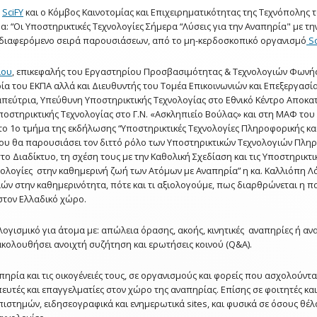
η
SciFY
και ο Κόμβος Καινοτομίας και Επιχειρηματικότητας της Τεχνόπολης 
Δωρεάν Λογισμικό για ΑμεΑ
Είμαι Φοιτητής με Αναπηρία ή ειδικές
: “Οι Υποστηρικτικές Τεχνολογίες Σήμερα “Λύσεις για την Αναπηρία" με τ
ια Φοιτητές
εκπαιδευτικές ανάγκες
 ενδιαφερόμενο σειρά παρουσιάσεων, από τo μη-κερδοσκοπικό οργανισμό
Sc
Οδηγίες & Εργαλεία Ψηφιακής
πικοινωνίας
Προσβασιμότητας
Ανακοινώσεις
λου
, επικεφαλής του Εργαστηρίου Προσβασιμότητας & Τεχνολογιών Φωνή
ία του ΕΚΠΑ αλλά και Διευθυντής του Τομέα Επικοινωνιών και Επεξεργασ
Α
απεύτρια, Υπεύθυνη Υποστηρικτικής Τεχνολογίας στο Εθνικό Κέντρο Αποκα
οστηρικτικής Τεχνολογίας στο Γ.Ν. «Ασκληπιείο Βούλας» και στη ΜΑΦ του 
κή
το 1ο τμήμα της εκδήλωσης “Υποστηρικτικές Τεχνολογίες Πληροφορικής κ
ου θα παρουσιάσει τον διττό ρόλο των Υποστηρικτικών Τεχνολογιών Πλη
ICC 2024
ο Διαδίκτυο, τη σχέση τους με την Καθολική Σχεδίαση και τις Υποστηρικτ
νολογίες στην καθημερινή ζωή των Ατόμων με Αναπηρία” η κα. Καλλιόπη Λά
ICC 2023
ν στην καθημερινότητα, πότε και τι αξιολογούμε, πως διαρθρώνεται η πα
 στον Ελλαδικό χώρο.
μημένο
ICC 2022
λογισμικό για άτομα με: απώλεια όρασης, ακοής, κινητικές αναπηρίες ή 
ICC 2020
ακολουθήσει ανοιχτή συζήτηση και ερωτήσεις κοινού (Q&A).
ICC 2019
ρία και τις οικογένειές τους, σε οργανισμούς και φορείς που ασχολούνται
ευτές και επαγγελματίες στον χώρο της αναπηρίας. Επίσης σε φοιτητές κα
ICC 2018
στημών, ειδησεογραφικά και ενημερωτικά sites, και φυσικά σε όσους θέλου