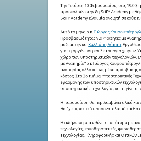
Φοιτητών
Την Τετάρτη 10 Φεβρουαρίου, στις 19.00, 
προσκαλούν στην 8η SciFY Academy με θέμα
Υπηρεσία Διαμεταγωγής γ
SciFY Academy είναι μία ανοιχτή σε κάθε
με Έλλειμα Προφορικής Ε
Αυτό το μήνα ο κ.
Γιώργος Κουρουπέτρογ
Προσβασιμότητας για Φοιτητές με Αναπηρ
Υπηρεσία Μεταφοράς Φμε
μαζί με την κα.
Καλλιόπη Λάππα
, Εργοθερ
για τη οργάνωση και λειτουργία χώρων Υπ
Ψυχολογική Συμβουλευτι
χώρο των υποστηρικτικών τεχνολογιών. Σ
με Αναπηρία” ο κ Γιώργος Κουρουπέτρογλ
ICC Camp
αναπηρίας αλλά και ως μέσα πρόσβασης στ
κόστος. Στο 2ο τμήμα “Υποστηρικτικές Τεχ
Αθλητικό Τμήμα
εφαρμογής των υποστηρικτικών τεχνολογιώ
υποστηρικτικής τεχνολογίας και τι γίνεται
Προσβασιμότητα στον Δο
Χώρο
Η παρουσίαση θα περιλαμβάνει υλικό και 
θα έχει πρακτικό προσανατολισμό και θα 
Erasmus+
Η εκδήλωση απευθύνεται σε άτομα με αναπη
Φοιτητική Μέριμνα ΕΚΠΑ
τεχνολογίες, εργοθεραπευτές, φυσιοθεραπ
Τεχνολογίας, Πληροφορικής και Θετικών Επι