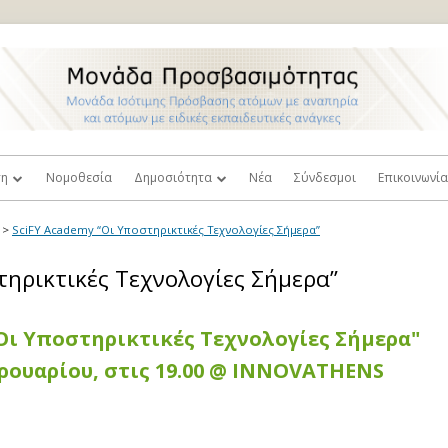
ση
Νομοθεσία
Δημοσιότητα
Νέα
Σύνδεσμοι
Επικοινωνί
ή Ισότιμης Πρόσβασης
Τύπος
Πρόσβαση
>
SciFY Academy “Οι Υποστηρικτικές Τεχνολογίες Σήμερα”
και
λοι Καθηγητές
Βιντεοπαρουσιάσεις
Παράπονα κ
τηρικτικές Τεχνολογίες Σήμερα”
σιμότητας
Φωτογραφίες
ευτική
 Στελέχη Γραμματειών
"Οι Υποστηρικτικές Τεχνολογίες Σήμερα"
Επιστημονικές Δημοσιεύσεις
σεις
ρουαρίου, στις 19.00 @ INNOVATHENS
κός Κανονισμός
Δόκιμοι Όροι Σχετικοί με την
τητα
Σταθμοί Εργασίας Βιβλιοθηκών
Αναπηρία
οστήριξης
Προσβάσιμα Συγγράμματα
Επιθυμώ να γίνω Εθελοντής