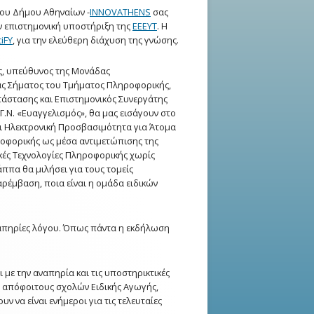
του Δήμου Αθηναίων -
INNOVATHENS
σας
ην επιστημονική υποστήριξη της
ΕΕΕΥΤ
. Η
iFY
, για την ελεύθερη διάχυση της γνώσης.
ς, υπεύθυνος της Μονάδας
ίας Σήματος του Τμήματος Πληροφορικής,
τάστασης και Επιστημονικός Συνεργάτης
Γ.Ν. «Ευαγγελισμός», θα μας εισάγουν στο
αι Ηλεκτρονική Προσβασιμότητα για Άτομα
ροφορικής ως μέσα αντιμετώπισης της
ικές Τεχνολογίες Πληροφορικής χωρίς
ππα θα μιλήσει για τους τομείς
ρέμβαση, ποια είναι η ομάδα ειδικών
αναπηρίες λόγου. Όπως πάντα η εκδήλωση
 με την αναπηρία και τις υποστηρικτικές
ι απόφοιτους σχολών Ειδικής Αγωγής,
ν να είναι ενήμεροι για τις τελευταίες