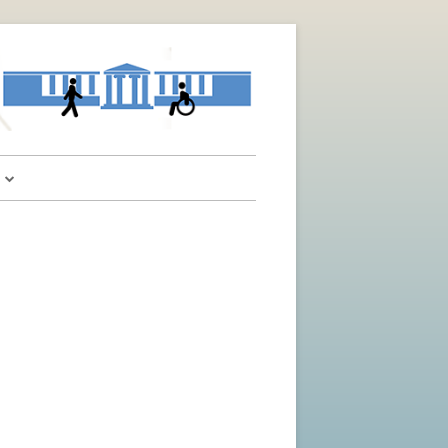
α
αι Υποδείξεις