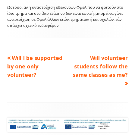
Ωστόσο, αν η αντιστοίχιση εθελοντών-ΦμεΑ που να φοιτούν στο
ίδιο τμήμα και στο ίδιο εξάμηνο δεν είναι εφικτή, μπορεί να γίνει
αντιστοίχιση σε ΦμεΑ άλλων ετών, τμημάτων ή και σχολών, εάν
υπάρχει σχετικό ενδιαφέρον.
Πλοήγηση
Previous
Next
Will I be supported
Will volunteer
article:
article:
άρθρων
by one only
students follow the
volunteer?
same classes as me?
Footer
Content