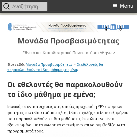
Primary
Αναζήτηση
Menu
για:
Menu
Μετάβαση
στο
περιεχόμενο
Μονάδα Προσβασιμότητας
Εθνικό και Καποδιστριακό Πανεπιστήμιο Αθηνών
Είστε εδώ:
Μονάδα Προσβασιμότητας
>
Οι εθελοντές θα
παρακολουθούν το ίδιο μάθημα με εμένα;
Οι εθελοντές θα παρακολουθούν
το ίδιο μάθημα με εμένα;
Ιδανικά, οι αντιστοιχίσεις στις οποίες προχωρά η ΥΕΥ αφορούν
φοιτητές του ιδίου τμήματος/της ίδιας σχολής και ίδιου εξαμήνου
που παρακολουθούν τα ίδια μαθήματα, έτσι ώστε να είναι
εξοικειωμένοι με το γνωστικό αντικείμενο και να συμβαδίζουν τα
προγράμματά τους.