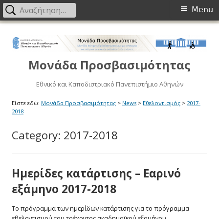
Primary
Αναζήτηση
Menu
για:
Menu
Μετάβαση
στο
περιεχόμενο
Μονάδα Προσβασιμότητας
Εθνικό και Καποδιστριακό Πανεπιστήμιο Αθηνών
Είστε εδώ:
Μονάδα Προσβασιμότητας
>
News
>
Εθελοντισμός
>
2017-
2018
Category:
2017-2018
Ημερίδες κατάρτισης – Εαρινό
εξάμηνο 2017-2018
Το πρόγραμμα των ημερίδων κατάρτισης για το πρόγραμμα
εθελοντισμού του τρέχοντος ακαδημαϊκού εξαμήνου