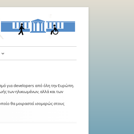
α
αι Υποδείξεις
ισμό για developers από όλη την Ευρώπη.
ής των ηλικιωμένων, αλλά και των
οποίο θα μοιραστεί ισομερώς στους