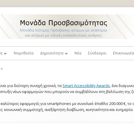
ση
Νομοθεσία
Δημοσιότητα
Νέα
Σύνδεσμοι
Επικοινωνί
ή Ισότιμης Πρόσβασης
Τύπος
Πρόσβαση
>
και
λοι Καθηγητές
Βιντεοπαρουσιάσεις
Παράπονα κ
ει για δεύτερη συνεχή χρονιά, τα
Smart Accessibility Awards
, ένα διαγων
σιμότητας
Φωτογραφίες
νάπτυξη νέων εφαρμογών που μπορούν να συμβάλλουν στη βελτίωση της ζω
ευτική
 Στελέχη Γραμματειών
καλύτερες εφαρμογές για smartphones με συνολικό έπαθλο 200.000 €, το 
Επιστημονικές Δημοσιεύσεις
σεις
ες: κοινωνική συμμετοχή, ανεξάρτητη διαβίωση, κινητικότητα και ευημερία.
κός Κανονισμός
Δόκιμοι Όροι Σχετικοί με την
τητα
Σταθμοί Εργασίας Βιβλιοθηκών
Αναπηρία
οστήριξης
Προσβάσιμα Συγγράμματα
Επιθυμώ να γίνω Εθελοντής