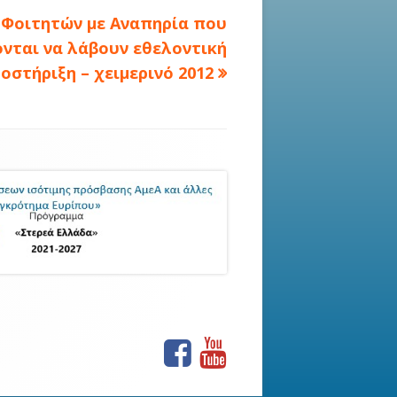
 Φοιτητών με Αναπηρία που
νται να λάβουν εθελοντική
οστήριξη – χειμερινό 2012
Facebook
Youtube
Social
Links
Menu