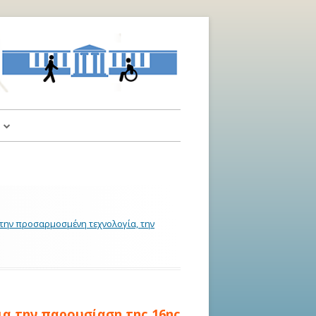
α
αι Υποδείξεις
 την προσαρμοσμένη τεχνολογία, την
ια την παρουσίαση της 16ης