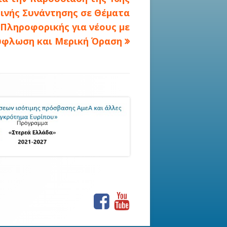
ρινής Συνάντησης σε Θέματα
 Πληροφορικής για νέους με
ύφλωση και Μερική Όραση
Facebook
Youtube
Social
Links
Menu