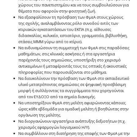
χώρους του πανεπιστημίου και να τους συμβουλεύσουν για
θέματα που αφορούν στην φοιτητική ζωή.
Να εξασφαλίσουν τη πρόσβαση των ΦμεΑ στους χώρους
της σχολής, αναλαμβάνοντας ρόλο συνοδού εντός των
κτιριακών εγκαταστάσεων του ΕΚΠΑ (π.χ. αίθουσες
διδασκαλίας, κυλικείο, εστιατόριο, γραμματεία, βιβλιοθήκη,
στάσεις ΜΜΜ γύρω από το κτίριο).
Να ενδυναμώσουν τη συμμετοχή των ΦμεΑ στις παραδόσεις
μαθημάτων, στις κλινικές ασκήσεις ή στα εργαστήρια
παρέχοντάς τους σημειώσεις, υποστήριξη στο χειρισμό
αντικειμένων ή μεταφέροντάς τους τις οπτικές ή ακουστικές
πληροφορίες που παρουσιάζονται στο μάθημα.
Να διευκολύνουν την πρόσβαση των ΦμεΑ στο εκπαιδευτικό
υλικό μετατρέποντας σημειώσεις σε ψηφιακή προσβάσιμη
μορφή ή συλλέγοντας τα συγγράμματα που χορηγούνται
από τον ΕΥΔΟΞΟ από τα σημεία διανομής.
Να υποστηρίξουν ΦμεΑ στη μελέτη αφιερώνοντας κάποιες
ώρες κάθε εβδομάδα για ομαδική μελέτη ή βοηθώντας στην
οργάνωση της μελέτης.
Να διοργανώνουν εργαστήρια ανάπτυξης δεξιοτήτων (π.χ.
χειρισμός εφαρμογών λογισμικού Η/Υ).
Να συμβάλλουν στη διατήρηση της επαφής των ΦμεΑ με την