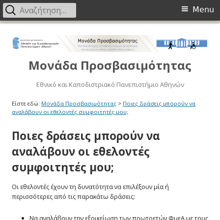
Primary
Αναζήτηση
Menu
για:
Menu
Μετάβαση
στο
περιεχόμενο
Μονάδα Προσβασιμότητας
Εθνικό και Καποδιστριακό Πανεπιστήμιο Αθηνών
Είστε εδώ:
Μονάδα Προσβασιμότητας
>
Ποιες δράσεις μπορούν να
αναλάβουν οι εθελοντές συμφοιτητές μου;
Ποιες δράσεις μπορούν να
αναλάβουν οι εθελοντές
συμφοιτητές μου;
Οι εθελοντές έχουν τη δυνατότητα να επιλέξουν μία ή
περισσότερες από τις παρακάτω δράσεις:
Να αναλάβουν την εξοικείωση των πρωτοετών ΦμεΑ με τους