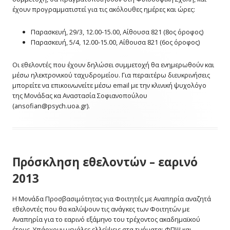
έχουν προγραμματιστεί για τις ακόλουθες ημέρες και ώρες:
Παρασκευή, 29/3, 12.00-15.00, Αίθουσα 821 (8ος όροφος)
Παρασκευή, 5/4, 12.00-15.00, Αίθουσα 821 (6ος όροφος)
Οι εθελοντές που έχουν δηλώσει συμμετοχή θα ενημερωθούν και
μέσω ηλεκτρονικού ταχυδρομείου. Για περαιτέρω διευκρινήσεις
μπορείτε να επικοινωνείτε μέσω email με την κλινική ψυχολόγο
της Μονάδας κα Αναστασία Σοφιανοπούλου
(ansofian@
psych.uoa.gr).
Πρόσκληση εθελοντών – εαρινό
2013
Η Μονάδα Προσβασιμότητας για Φοιτητές με Αναπηρία αναζητά
εθελοντές που θα καλύψουν τις ανάγκες των Φοιτητών με
Αναπηρία για το εαρινό εξάμηνο του τρέχοντος ακαδημαϊκού
έτους. Υπάρχουν μεγάλες ελλείψεις στα τμήματα: ΦΠΨ και