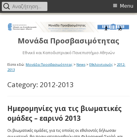
Primary
Αναζήτηση
Menu
για:
Menu
Μετάβαση
στο
περιεχόμενο
Μονάδα Προσβασιμότητας
Εθνικό και Καποδιστριακό Πανεπιστήμιο Αθηνών
Είστε εδώ:
Μονάδα Προσβασιμότητας
>
News
>
Εθελοντισμός
>
2012-
2013
Category:
2012-2013
Ημερομηνίες για τις βιωματικές
ομάδες – εαρινό 2013
Οι βιωματικές ομάδες, για τις οποίες οι εθελοντές δήλωσαν
συμμετοχή, θα πραγματοποιηθούν στη Φιλοσοφική Σχολή, και