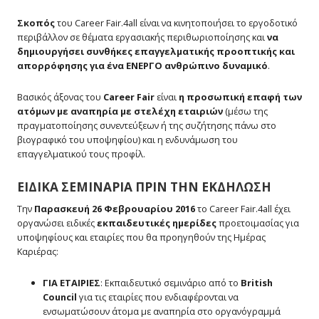
Σκοπός
του Career Fair.4all είναι να κινητοποιήσει το εργοδοτικό
περιβάλλον σε θέματα εργασιακής περιθωριοποίησης και
να
δημιουργήσει συνθήκες επαγγελματικής προοπτικής και
απορρόφησης για ένα ΕΝΕΡΓΟ ανθρώπινο δυναμικό
.
Βασικός άξονας του
Career
Fair
είναι
η προσωπική επαφή των
ατόμων με αναπηρία με στελέχη εταιριών
(μέσω της
πραγματοποίησης συνεντεύξεων ή της συζήτησης πάνω στο
βιογραφικό του υποψηφίου) και η ενδυνάμωση του
επαγγελματικού τους προφίλ.
ΕΙΔΙΚΑ ΣΕΜΙΝΑΡΙΑ ΠΡΙΝ ΤΗΝ ΕΚΔΗΛΩΣΗ
Την
Παρασκευή 26 Φεβρουαρίου 2016
το Career Fair.4all έχει
οργανώσει ειδικές
εκπαιδευτικές ημερίδες
προετοιμασίας για
υποψηφίους και εταιρίες που θα προηγηθούν της Ημέρας
Καριέρας:
ΓΙΑ ΕΤΑΙΡΙΕΣ
: Εκπαιδευτικό σεμινάριο από το
British
Council
για τις εταιρίες που ενδιαφέρονται να
ενσωματώσουν άτομα με αναπηρία στο οργανόγραμμά