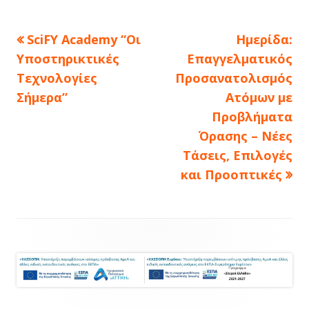
Πλοήγηση
Previous
Next
SciFY Academy “Οι
Ημερίδα:
article:
article:
άρθρων
Υποστηρικτικές
Επαγγελματικός
Τεχνολογίες
Προσανατολισμός
Σήμερα”
Ατόμων με
Προβλήματα
Όρασης – Νέες
Τάσεις, Επιλογές
και Προοπτικές
Footer
Content