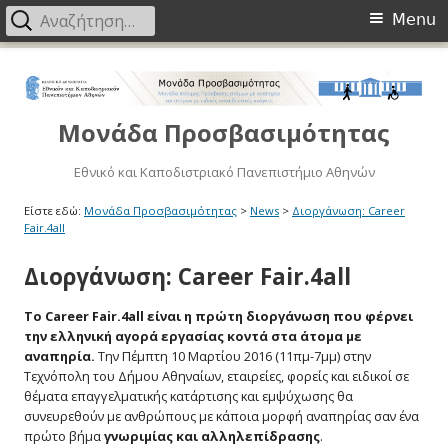
Primary
Αναζήτηση
Menu
για:
Menu
Μετάβαση
στο
περιεχόμενο
Μονάδα Προσβασιμότητας
Εθνικό και Καποδιστριακό Πανεπιστήμιο Αθηνών
Είστε εδώ:
Μονάδα Προσβασιμότητας
>
News
>
Διοργάνωση: Career
Fair.4all
Διοργάνωση: Career Fair.4all
To
Career
Fair
.4all
είναι η πρώτη διοργάνωση που φέρνει
την ελληνική αγορά εργασίας κοντά στα άτομα με
αναπηρία.
Την Πέμπτη 10 Μαρτίου 2016 (11πμ-7μμ) στην
Τεχνόπολη του Δήμου Αθηναίων, εταιρείες, φορείς και ειδικοί σε
θέματα επαγγελματικής κατάρτισης και εμψύχωσης θα
συνευρεθούν με ανθρώπους με κάποια μορφή αναπηρίας σαν ένα
πρώτο βήμα
γνωριμίας και αλληλεπίδρασης
.