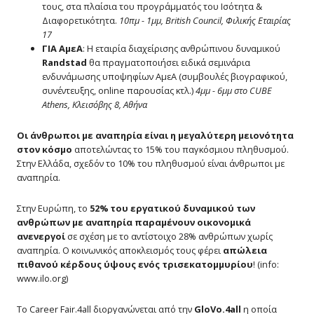
τους, στα πλαίσια του προγράμματός του Ισότητα &
Διαφορετικότητα.
10πμ - 1μμ, British Council, Φιλικής Εταιρίας
17
ΓΙΑ ΑμεΑ
: Η εταιρία διαχείρισης ανθρώπινου δυναμικού
Randstad
θα πραγματοποιήσει ειδικά σεμινάρια
ενδυνάμωσης υποψηφίων ΑμεΑ (συμβουλές βιογραφικού,
συνέντευξης, online παρουσίας κτλ.)
4μμ - 6μμ στο
CUBE
Athens
, Κλεισόβης 8, Αθήνα
Οι άνθρωποι με αναπηρία είναι η μεγαλύτερη μειονότητα
στον κόσμο
αποτελώντας το 15% του παγκόσμιου πληθυσμού.
Στην Ελλάδα, σχεδόν το 10% του πληθυσμού είναι άνθρωποι με
αναπηρία.
Στην Ευρώπη, το
52% του εργατικού δυναμικού των
ανθρώπων με αναπηρία παραμένουν οικονομικά
ανενεργοί
σε σχέση με το αντίστοιχο 28% ανθρώπων χωρίς
αναπηρία. Ο κοινωνικός αποκλεισμός τους φέρει
απώλεια
πιθανού κέρδους ύψους ενός τρισεκατομμυρίου
! (info:
www.ilo.org)
Το Career Fair.4all διοργανώνεται από την
GloVo
.4all
η οποία