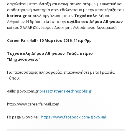
ασχολείται με την ένταξη και ενσωμάτωση ατόμων με κινητική και
αισθητηριακή αναπηρία στον εθελοντισμό με την υποστήριξη του
kariera
.gr
σε συνδιοργάνωση με την
Τεχνόπολη
Δήμου
Αθηναίων. Η δράση τελεί υπό την
αιγίδα του Δήμου Αθηναίων
καi του ΣΔΑΔΕ (Σύνδεσμος Διοίκησης Ανθρώπινου Δυναμικού).
Career Fair.4all - 10 Μαρτίου 2016, 11πμ-7μμ
Τεχνόπολη Δήμου Αθηναίων, Γκάζι, κτίριο
“Μηχανουργείο”
Για περισσότερες πληροφορίες επικοινωνήστε με τα Γραφεία
Τύπου:
4all@
glovo.com.gr
press@
athens-technopolis.gr
http://www.careerfair4all.com
Fb page GloVo.4all:
https://www.facebook.com/glovo.4all