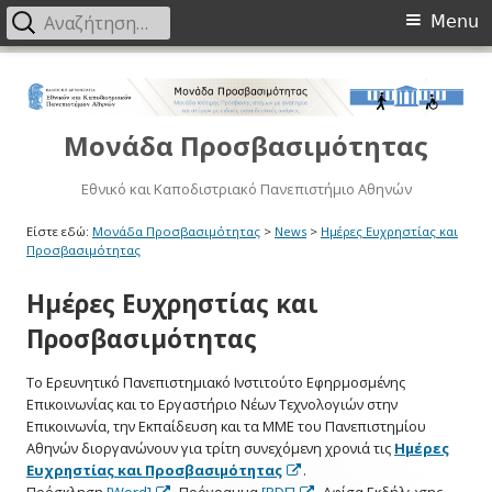
Primary
Αναζήτηση
Menu
για:
Menu
Μετάβαση
στο
περιεχόμενο
Μονάδα Προσβασιμότητας
Εθνικό και Καποδιστριακό Πανεπιστήμιο Αθηνών
Είστε εδώ:
Μονάδα Προσβασιμότητας
>
News
>
Ημέρες Ευχρηστίας και
Προσβασιμότητας
Ημέρες Ευχρηστίας και
Προσβασιμότητας
Το Ερευνητικό Πανεπιστημιακό Ινστιτούτο Εφηρμοσμένης
Επικοινωνίας και το Εργαστήριο Νέων Τεχνολογιών στην
Επικοινωνία, την Εκπαίδευση και τα ΜΜΕ του Πανεπιστημίου
Αθηνών διοργανώνουν για τρίτη συνεχόμενη χρονιά τις
Ημέρες
Opens
Ευχρηστίας και Προσβασιμότητας
.
Opens
in
Opens
Πρόσκληση
[Word]
, Πρόγραμμα
[PDF]
, Αφίσα Εκδήλωσης