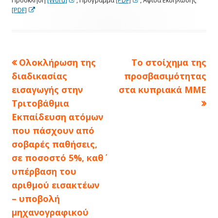
Opens
in
a
in
[PDF]
in
a
new
a
a
new
window
new
new
window
window
window
Πλοήγηση
Previous
Next
Ολοκλήρωση της
Το στοίχημα της
article:
article:
άρθρων
διαδικασίας
προσβασιμότητας
εισαγωγής στην
στα κυπριακά ΜΜΕ
Τριτοβάθμια
Εκπαίδευση ατόμων
που πάσχουν από
σοβαρές παθήσεις,
σε ποσοστό 5%, καθ΄
υπέρβαση του
αριθμού εισακτέων
– υποβολή
μηχανογραφικού