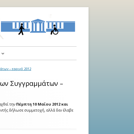
α
των – εαρινό 2012
αι Υποδείξεις
μων Συγγραμμάτων –
αχθεί την
Πέμπτη 10 Μαΐου 2012 και
οντής δήλωσε συμμετοχή, αλλά δεν έλαβε