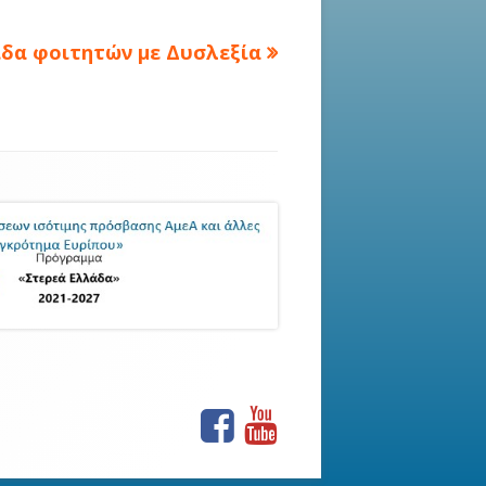
ίδα φοιτητών με Δυσλεξία
e:
Facebook
Youtube
Social
Links
Menu