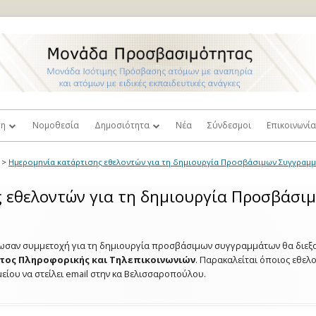
ση
Νομοθεσία
Δημοσιότητα
Νέα
Σύνδεσμοι
Επικοινωνί
ή Ισότιμης Πρόσβασης
Τύπος
Πρόσβαση
>
Ημερομηνία κατάρτισης εθελοντών για τη δημιουργία Προσβάσιμων Συγγραμμά
και
λοι Καθηγητές
Βιντεοπαρουσιάσεις
Παράπονα κ
 εθελοντών για τη δημιουργία Προσβάσι
σιμότητας
Φωτογραφίες
ευτική
 Στελέχη Γραμματειών
Επιστημονικές Δημοσιεύσεις
λωσαν συμμετοχή για τη δημιουργία προσβάσιμων συγγραμμάτων θα διεξ
σεις
ατος Πληροφορικής και Τηλεπικοινωνιών
. Παρακαλείται όποιος εθελ
κός Κανονισμός
είου να στείλει email στην κα Βελισσαροπούλου.
Δόκιμοι Όροι Σχετικοί με την
τητα
Σταθμοί Εργασίας Βιβλιοθηκών
Αναπηρία
οστήριξης
Προσβάσιμα Συγγράμματα
Επιθυμώ να γίνω Εθελοντής