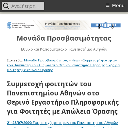
Primary
Αναζήτηση
Menu
για:
Menu
Μετάβαση
στο
περιεχόμενο
Μονάδα Προσβασιμότητας
Εθνικό και Καποδιστριακό Πανεπιστήμιο Αθηνών
Είστε εδώ:
Μονάδα Προσβασιμότητας
>
News
>
Συμμετοχή φοιτητών
του Πανεπιστημίου Αθηνών στο Θερινό Εργαστήριο Πληροφορικής για
Φοιτητές με Απώλεια Όρασης
Συμμετοχή φοιτητών του
Πανεπιστημίου Αθηνών στο
Θερινό Εργαστήριο Πληροφορικής
για Φοιτητές με Απώλεια Όρασης
21-28/07/2009
: Συμμετοχή φοιτητών του Πανεπιστημίου Αθηνών