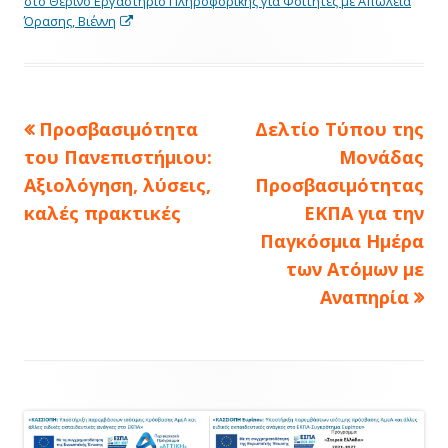
στο Θερινό Εργαστήριο Πληροφορικής για Φοιτητές με Απώλεια
Opens
Όρασης, Βιέννη
in
a
new
window
Πλοήγηση
Previous
Next
Προσβασιμότητα
Δελτίο Τύπου της
article:
article:
άρθρων
του Πανεπιστήμιου:
Μονάδας
Αξιολόγηση, λύσεις,
Προσβασιμότητας
καλές πρακτικές
ΕΚΠΑ για την
Παγκόσμια Ημέρα
των Ατόμων με
Αναπηρία
Footer
Content