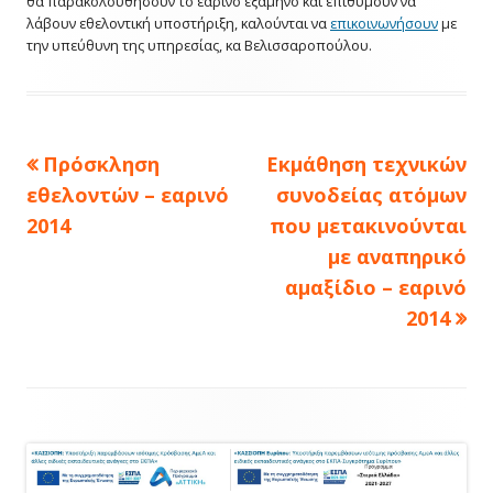
θα παρακολουθήσουν το εαρινό εξάμηνο και επιθυμούν να
λάβουν εθελοντική υποστήριξη, καλούνται να
επικοινωνήσουν
με
την υπεύθυνη της υπηρεσίας, κα Βελισσαροπούλου.
Πλοήγηση
Previous
Next
Πρόσκληση
Εκμάθηση τεχνικών
article:
article:
άρθρων
εθελοντών – εαρινό
συνοδείας ατόμων
2014
που μετακινούνται
με αναπηρικό
αμαξίδιο – εαρινό
2014
Footer
Content