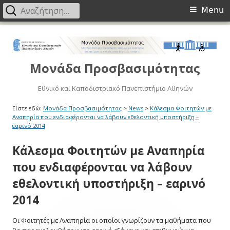
Primary
Αναζήτηση
Menu
για:
Menu
Μετάβαση
στο
περιεχόμενο
Μονάδα Προσβασιμότητας
Εθνικό και Καποδιστριακό Πανεπιστήμιο Αθηνών
Είστε εδώ:
Μονάδα Προσβασιμότητας
>
News
>
Κάλεσμα Φοιτητών με
Αναπηρία που ενδιαφέρονται να λάβουν εθελοντική υποστήριξη –
εαρινό 2014
Κάλεσμα Φοιτητών με Αναπηρία
που ενδιαφέρονται να λάβουν
εθελοντική υποστήριξη – εαρινό
2014
Οι Φοιτητές με Αναπηρία οι οποίοι γνωρίζουν τα μαθήματα που